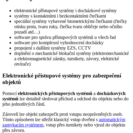
elektronické přístupové systémy i docházkové systémy
systémy s kontaktními i bezkontaktními čtečkami
speciální systémy vybavené biometrickými čtečkami (čtečky
otisku prstu, tvaru ruky, čtečka tvaru obličeje nebo očního
pozadí atd…)
software pro správu přístupových systémů u všech řad
software pro komplexní vyhodnocení docházky
propojení s dalšími systémy EZS, CCTV
doplnění o mechanické blokační systémy (elektromechanické
a elektromagnetické zámky, turnikety, závory, elektrické
otvírače)
Elektronické přístupové systémy pro zabezpečení
objektů
Pomocí
elektronických přístupových systémů
a
docházkových
systémů
lze detailně sledovat příchod a odchod do objektu nebo do
jeho jednotlivých částí.
Zároveň lze objekt zabezpečit proti vstupu neoprávněných osob.
Tímto způsobem lze střežit klasický vstup dveřmi s
automatickým
zamykacím systémem
, vstup přes turnikety nebo vjezd do objektu
přes závoru.