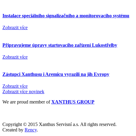
Instalace speciálního signalizačního a monitorovacího systému
Zobrazit více
Připravujeme úpravy startovacího zařízení Lukostřelby
Zobrazit více
Zástupci Xanthusu i Aremicu vyrazili na jih Evropy
Zobrazit více
Zobrazit více novinek
We are proud member of
XANTHUS GROUP
Copyright © 2015 Xanthus Servisní a.s. All rights reserved.
Created by
Rency
.