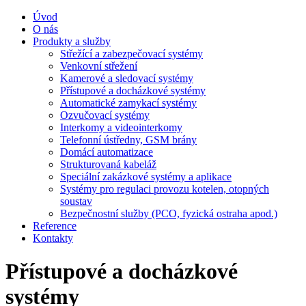
Úvod
O nás
Produkty a služby
Střežící a zabezpečovací systémy
Venkovní střežení
Kamerové a sledovací systémy
Přístupové a docházkové systémy
Automatické zamykací systémy
Ozvučovací systémy
Interkomy a videointerkomy
Telefonní ústředny, GSM brány
Domácí automatizace
Strukturovaná kabeláž
Speciální zakázkové systémy a aplikace
Systémy pro regulaci provozu kotelen, otopných
soustav
Bezpečnostní služby (PCO, fyzická ostraha apod.)
Reference
Kontakty
Přístupové a docházkové
systémy